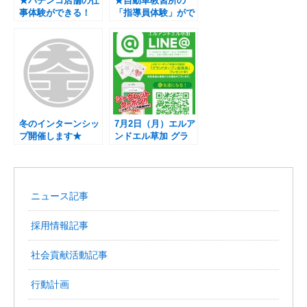
★パチンコ店舗の仕
★自動車教習所の
事体験ができる！
「指導員体験」がで
2daysインターンシ
きるインターンシッ
ップ★を開催しま
プ★を開催します！
す！
冬のインターンシッ
7月2日（月）エルア
プ開催します★
ンドエル草加 グラ
ンドオープン！
ニュース記事
採用情報記事
社会貢献活動記事
行動計画