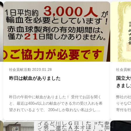
社会貢献活動
2020.01.28
社会貢献
昨日は献血がありました
国立大
きまし
昨日の午前中に献血がありました！ 受付でお話を聞く
弊社の
と、最近は400㎖以上の献血ができる方の受け入れを希
りそなC
望されているようで、 200㎖しか取れない私は少し…
寄付を