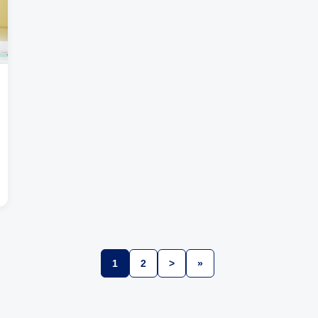
1
2
>
»