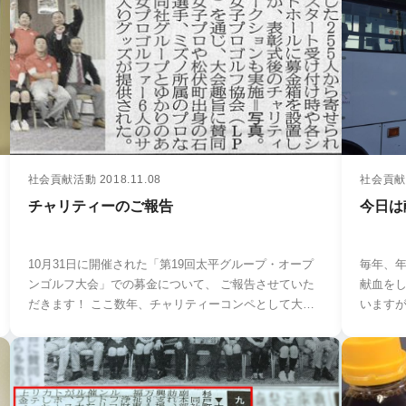
社会貢献活動
2018.11.08
社会貢献
チャリティーのご報告
今日は
10月31日に開催された「第19回太平グループ・オープ
毎年、
ンゴルフ大会」での募金について、 ご報告させていた
献血をし
だきます！ ここ数年、チャリティーコンペとして大…
います
体…