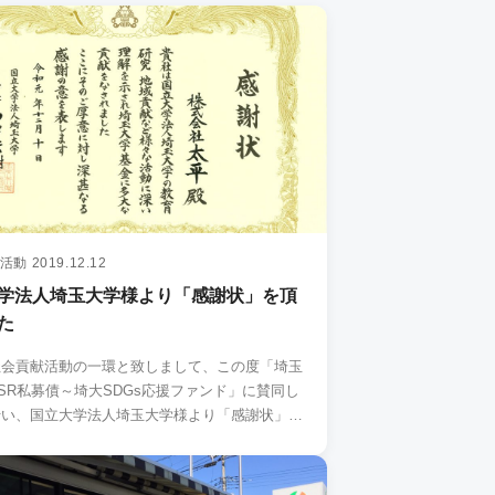
活動
2019.12.12
学法人埼玉大学様より「感謝状」を頂
た
社会貢献活動の一環と致しまして、この度「埼玉
SR私募債～埼大SDGs応援ファンド」に賛同し
行い、国立大学法人埼玉大学様より「感謝状」…