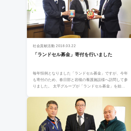
社会貢献活動
2018.03.22
「ランドセル募金」寄付を行いました
毎年恒例となりました「ランドセル募金」ですが、今年
も寄付のため、春日部と岩槻の養護施設様へ訪問して参
りました。 太平グループが「ランドセル募金」を始め
た2…